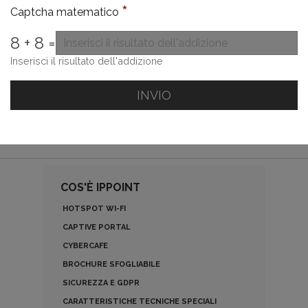
*
Captcha matematico
8 + 8 =
Inserisci il risultato dell'addizione
INVIO
COS'È IPPOINT
HOTSPOT WI-FI
CAPTIVE PORTAL
CYBERCAFE
BROCHURE SFOGLIABILE
SICUREZZA E GDPR
CARATTERISTICHE TECNICHE SPECIALI