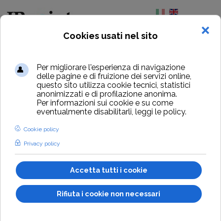
Seleziona la tua l
Home
Contatti
INDIRIZZO:
Via Giorgio Ambrosoli, 39 Scandicci FI 50018
TELEFONI: