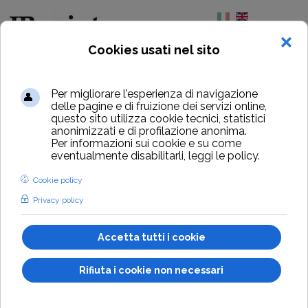
Seleziona la tua l
Home
FAQ
6. Quanto costa IPpoint?
6. Quanto costa
IPpoint?
IPpoint è un sistema modulare e scalabile
, da
preventivare in base alle esigenze specifiche di ogni
cliente. I nostri commerciali sono a disposizione per
offerte, non vincolanti, personalizzate.
Basta compilare la
form di richiesta e sarete ricontattati.